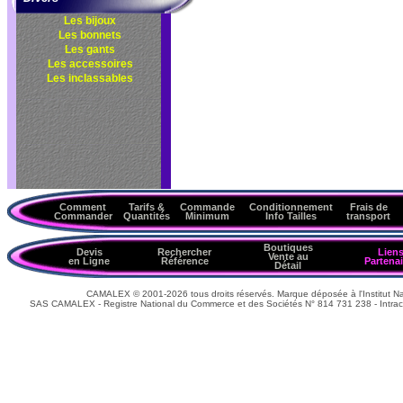
Les bijoux
Les bonnets
Les gants
Les accessoires
Les inclassables
Comment
Tarifs &
Commande
Conditionnement
Frais de
Commander
Quantités
Minimum
Info Tailles
transport
Boutiques
Devis
Rechercher
Lien
Vente au
en Ligne
Référence
Partenai
Détail
CAMALEX © 2001-2026 tous droits réservés. Marque déposée à l'Institut Nat
SAS CAMALEX - Registre National du Commerce et des Sociétés N° 814 731 238 - Intrac