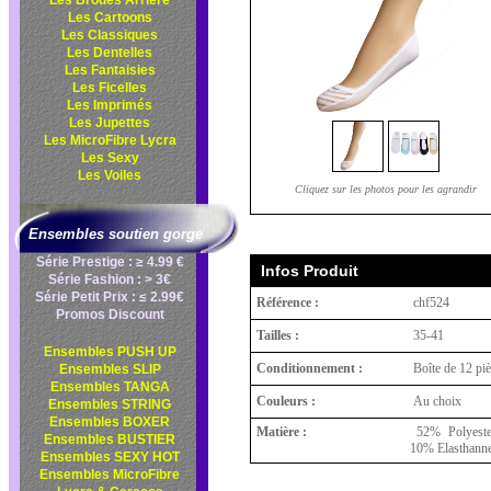
Les Brodés Arrière
Les Cartoons
Les Classiques
Les Dentelles
Les Fantaisies
Les Ficelles
Les Imprimés
Les Jupettes
Les MicroFibre Lycra
Les Sexy
Les Voiles
Cliquez sur les photos pour les agrandir
Ensembles soutien gorge
Série Prestige : ≥ 4.99 €
Infos Produit
Série Fashion : > 3€
Série Petit Prix : ≤ 2.99€
Référence :
chf524
Promos Discount
Tailles :
35-41
Ensembles PUSH UP
Conditionnement :
Boîte de 12 pi
Ensembles SLIP
Ensembles TANGA
Couleurs :
Au choix
Ensembles STRING
Ensembles BOXER
Matière :
52% Polyeste
Ensembles BUSTIER
10% Elasthann
Ensembles SEXY HOT
Ensembles MicroFibre