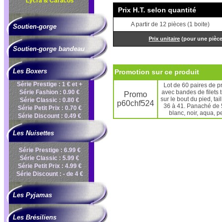
Lycra & Caracos
Prix H.T. selon quantité
A partir de 12 pièces (1 boite)
Soutien-gorge
Prix unitaire
(pour une pièc
Soutien-gorge bandeau
Les Boxers
Promotion sur ce produit
Série Prestige : 1 € et +
Lot de 60 paires de p
Série Fashion : 0.90 €
avec bandes de filets 
Promo
sur le bout du pied, tai
Série Classic : 0.80 €
p60chf524
36 à 41. Panaché de 5
Série Petit Prix : 0.70 €
blanc, noir, aqua, p
Série Discount : 0.49 €
Les Nuisettes
Série Prestige : 6.99 €
Série Classic : 5.99 €
Série Petit Prix : 4.99 €
Série Discount : - de 4 €
Les Pyjamas
Les Brésiliens