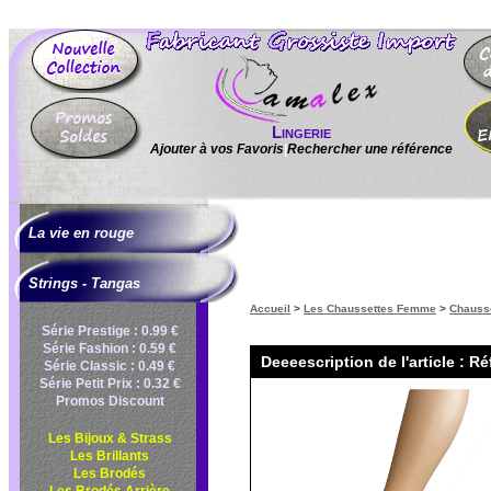
Lingerie
Ajouter à vos Favoris
|
Rechercher une référence
La vie en rouge
Strings - Tangas
Accueil
>
Les Chaussettes Femme
>
Chausse
Série Prestige : 0.99 €
Série Fashion : 0.59 €
Deeeescription de l'article : Ré
Série Classic : 0.49 €
Série Petit Prix : 0.32 €
Promos Discount
Les Bijoux & Strass
Les Brillants
Les Brodés