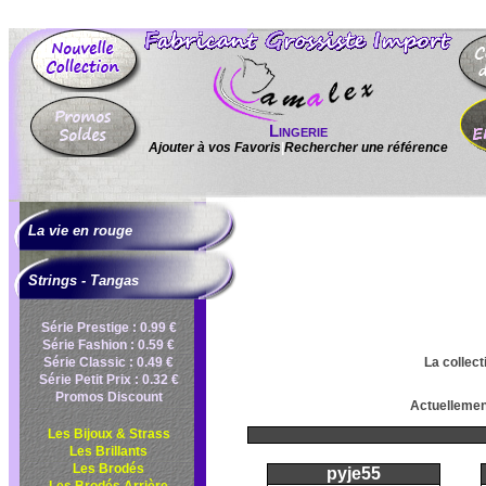
Lingerie
Ajouter à vos Favoris
|
Rechercher une référence
La vie en rouge
Strings - Tangas
Série Prestige : 0.99 €
Série Fashion : 0.59 €
Série Classic : 0.49 €
La collect
Série Petit Prix : 0.32 €
Promos Discount
Actuellement
Les Bijoux & Strass
Les Brillants
Les Brodés
pyje55