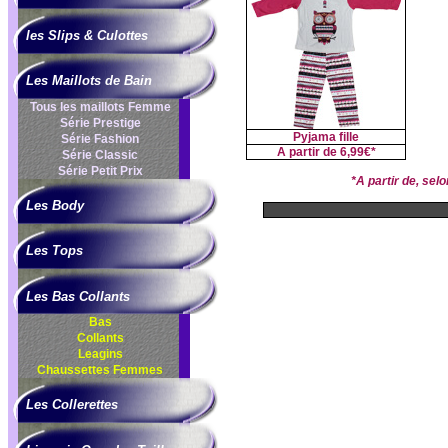
les Slips & Culottes
Les Maillots de Bain
Tous les maillots Femme
Série Prestige
Pyjama fille
Série Fashion
A partir de
6,99€*
Série Classic
Série Petit Prix
*A partir de, se
Les Body
Les Tops
Les Bas Collants
Bas
Collants
Leagins
Chaussettes Femmes
Les Collerettes