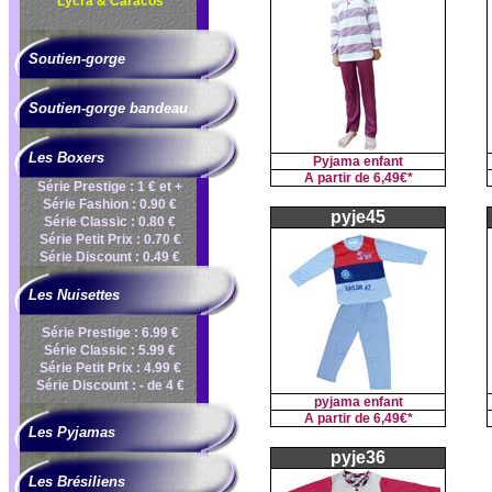
Lycra & Caracos
Soutien-gorge
Soutien-gorge bandeau
Les Boxers
Pyjama enfant
A partir de
6,49€*
Série Prestige : 1 € et +
Série Fashion : 0.90 €
pyje45
Série Classic : 0.80 €
Série Petit Prix : 0.70 €
Série Discount : 0.49 €
Les Nuisettes
Série Prestige : 6.99 €
Série Classic : 5.99 €
Série Petit Prix : 4.99 €
Série Discount : - de 4 €
pyjama enfant
A partir de
6,49€*
Les Pyjamas
pyje36
Les Brésiliens