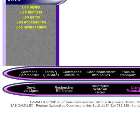
Les bijoux
Les bonnets
Les gants
Les accessoires
Les inclassables
Comment
Tarifs &
Commande
Conditionnement
Frais de
Commander
Quantités
Minimum
Info Tailles
transport
Boutiques
Devis
Rechercher
Lien
Vente au
en Ligne
Référence
Partenai
Détail
CAMALEX © 2001-2026 tous droits réservés. Marque déposée à l'Institut Nat
SAS CAMALEX - Registre National du Commerce et des Sociétés N° 814 731 238 - Intrac