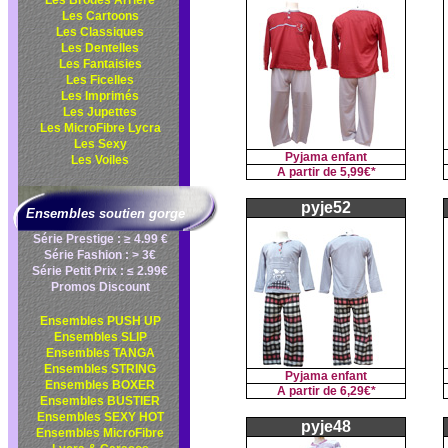
Les Brodés Arrière
Les Cartoons
Les Classiques
Les Dentelles
Les Fantaisies
Les Ficelles
Les Imprimés
Les Jupettes
Les MicroFibre Lycra
Les Sexy
Pyjama enfant
Les Voiles
A partir de
5,99€*
pyje52
Ensembles soutien gorge
Série Prestige : ≥ 4.99 €
Série Fashion : > 3€
Série Petit Prix : ≤ 2.99€
Promos Discount
Ensembles PUSH UP
Ensembles SLIP
Ensembles TANGA
Ensembles STRING
Pyjama enfant
Ensembles BOXER
A partir de
6,29€*
Ensembles BUSTIER
Ensembles SEXY HOT
pyje48
Ensembles MicroFibre