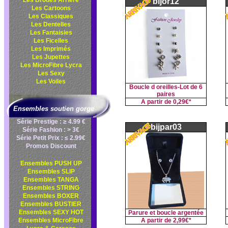
Les Brodés Arrière
bijor12
Les Cartoons
Les Classiques
Les Dentelles
Les Fantaisies
Les Ficelles
Les Imprimés
Les Jupettes
Les MicroFibre Lycra
Les Sexy
Les Voiles
Boucle d oreilles-Lot de 6
paires
A partir de
0,29€*
Ensembles soutien gorge
Série Prestige : ≥ 4.99 €
bijpar03
Série Fashion : > 3€
Série Petit Prix : ≤ 2.99€
Promos Discount
Ensembles PUSH UP
Ensembles SLIP
Ensembles TANGA
Ensembles STRING
Ensembles BOXER
Ensembles BUSTIER
Ensembles SEXY HOT
Parure et boucle argentée
Ensembles MicroFibre
A partir de
2,99€*