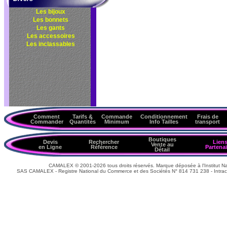
Les bijoux
Les bonnets
Les gants
Les accessoires
Les inclassables
Comment
Tarifs &
Commande
Conditionnement
Frais de
Commander
Quantités
Minimum
Info Tailles
transport
Boutiques
Devis
Rechercher
Lien
Vente au
en Ligne
Référence
Partenai
Détail
CAMALEX © 2001-2026 tous droits réservés. Marque déposée à l'Institut Nat
SAS CAMALEX - Registre National du Commerce et des Sociétés N° 814 731 238 - Intrac