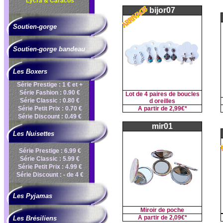
Lycra & Caracos
bijor07
Soutien-gorge
Soutien-gorge bandeau
Les Boxers
Série Prestige : 1 € et +
Série Fashion : 0.90 €
Lot de 4 paires de boucles
Série Classic : 0.80 €
d oreilles
Série Petit Prix : 0.70 €
A partir de
2,99€*
Série Discount : 0.49 €
mir01
Les Nuisettes
Série Prestige : 6.99 €
Série Classic : 5.99 €
Série Petit Prix : 4.99 €
Série Discount : - de 4 €
Les Pyjamas
Miroir de poche
A partir de
2,09€*
Les Brésiliens