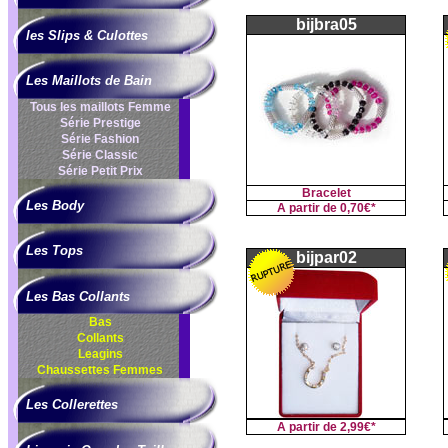
bijbra05
les Slips & Culottes
Les Maillots de Bain
Tous les maillots Femme
Série Prestige
Série Fashion
Série Classic
Série Petit Prix
Bracelet
Les Body
A partir de
0,70€*
Les Tops
bijpar02
Les Bas Collants
Bas
Collants
Leagins
Chaussettes Femmes
Les Collerettes
A partir de
2,99€*