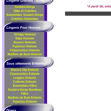
Lingerie Grandes Tailles
*A partir de, se
Soutien-Gorge
Slips et Culottes
Ensembles
Soutien-Gorge
Culottes
Gainantes
Lingerie Pour Homme
Strings Homme
Slips Homme
Boxers Homme
Pyjamas Homme
Chaussettes Homme
Maillots de Bain Homme
Sous vêtements Enfants
Boxers Slip Enfants
Chaussettes Enfants
Leggins Enfants
Collants Enfants
Ensembles Filles
Soutien-Gorge Bandeau
Filles
Maillots de Bain Enfants
Pyjamas Enfants
Divers