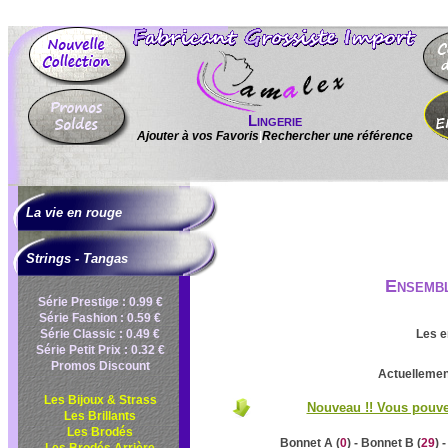
Lingerie
Ajouter à vos Favoris
|
Rechercher une référence
La vie en rouge
Strings - Tangas
Ensembl
Série Prestige : 0.99 €
Série Fashion : 0.59 €
Série Classic : 0.49 €
Les e
Série Petit Prix : 0.32 €
Promos Discount
Actuellement
Les Bijoux & Strass
Nouveau !! Vous pouvez
Les Brillants
Les Brodés
Bonnet A (
0
) - Bonnet B (
29
) 