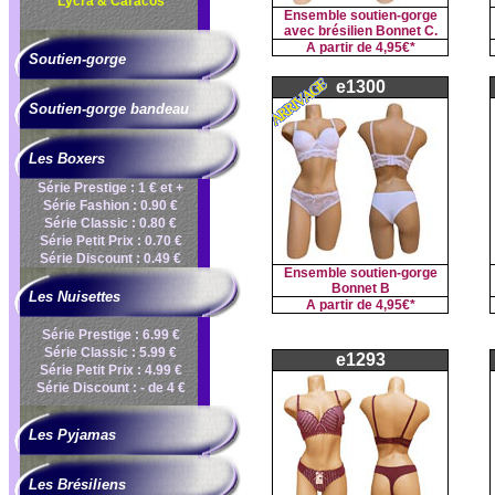
Lycra & Caracos
Ensemble soutien-gorge
avec brésilien Bonnet C.
A partir de
4,95€*
Soutien-gorge
e1300
Soutien-gorge bandeau
Les Boxers
Série Prestige : 1 € et +
Série Fashion : 0.90 €
Série Classic : 0.80 €
Série Petit Prix : 0.70 €
Série Discount : 0.49 €
Ensemble soutien-gorge
Bonnet B
Les Nuisettes
A partir de
4,95€*
Série Prestige : 6.99 €
Série Classic : 5.99 €
e1293
Série Petit Prix : 4.99 €
Série Discount : - de 4 €
Les Pyjamas
Les Brésiliens