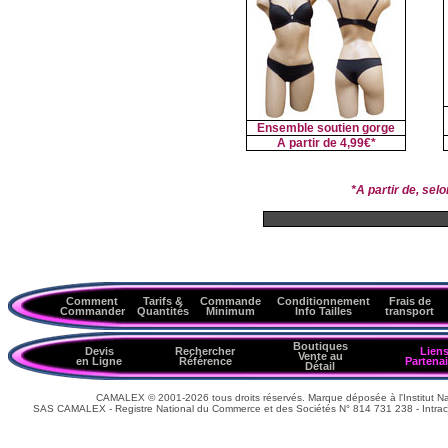
Ensemble soutien gorge
A partir de
4,99€*
*A partir de, se
Comment
Tarifs &
Commande
Conditionnement
Frais de
Commander
Quantités
Minimum
Info Tailles
transport
Boutiques
Devis
Rechercher
Lien
Vente au
en Ligne
Référence
Partenai
Détail
CAMALEX © 2001-2026 tous droits réservés. Marque déposée à l'Institut Nat
SAS CAMALEX - Registre National du Commerce et des Sociétés N° 814 731 238 - Intrac