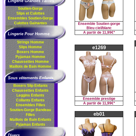
Lingerie Grandes Tailles
Soutien-Gorge
Slips et Culottes
Ensembles
Soutien-Gorge
Culottes
Gainantes
Ensemble Soutien gorge
Bleu ciel/blanc
A partir de
11,99€*
Lingerie Pour Homme
Strings Homme
Slips Homme
e1269
Boxers Homme
Pyjamas Homme
Chaussettes Homme
Maillots de Bain Homme
Sous vêtements Enfants
Boxers Slip Enfants
Chaussettes Enfants
Leggins Enfants
Ensemble prestige
Collants Enfants
A partir de
11,99€*
Ensembles Filles
Soutien-Gorge Bandeau
eb01
Filles
Maillots de Bain Enfants
Pyjamas Enfants
Divers