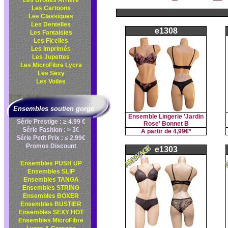
Les Brodés Arrière
Les Cartoons
Les Classiques
Les Dentelles
e1308
Les Fantaisies
Les Ficelles
Les Imprimés
Les Jupettes
Les MicroFibre Lycra
Les Sexy
Les Voiles
Ensembles soutien gorge
Ensemble Lingerie 'Jardin
Série Prestige : ≥ 4.99 €
Rose' Bonnet B
Série Fashion : > 3€
A partir de
4,99€*
Série Petit Prix : ≤ 2.99€
Promos Discount
e1303
Ensembles PUSH UP
Ensembles SLIP
Ensembles TANGA
Ensembles STRING
Ensembles BOXER
Ensembles BUSTIER
Ensembles SEXY HOT
Ensembles MicroFibre