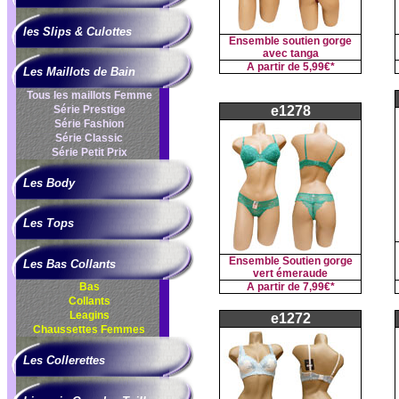
les Slips & Culottes
Ensemble soutien gorge
avec tanga
A partir de
5,99€*
Les Maillots de Bain
Tous les maillots Femme
Série Prestige
e1278
Série Fashion
Série Classic
Série Petit Prix
Les Body
Les Tops
Ensemble Soutien gorge
Les Bas Collants
vert émeraude
Bas
A partir de
7,99€*
Collants
Leagins
e1272
Chaussettes Femmes
Les Collerettes