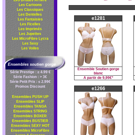
Les Brodés Arrière
Les Cartoons
Les Classiques
Les Dentelles
e1281
Les Fantaisies
Les Ficelles
Les Imprimés
Les Jupettes
Les MicroFibre Lycra
Les Sexy
Les Voiles
Ensembles soutien gorge
Ensemble Soutien gorge
Série Prestige : ≥ 4.99 €
blanc
Série Fashion : > 3€
A partir de
9,99€*
Série Petit Prix : ≤ 2.99€
Promos Discount
e1266
Ensembles PUSH UP
Ensembles SLIP
Ensembles TANGA
Ensembles STRING
Ensembles BOXER
Ensembles BUSTIER
Ensembles SEXY HOT
Ensembles MicroFibre