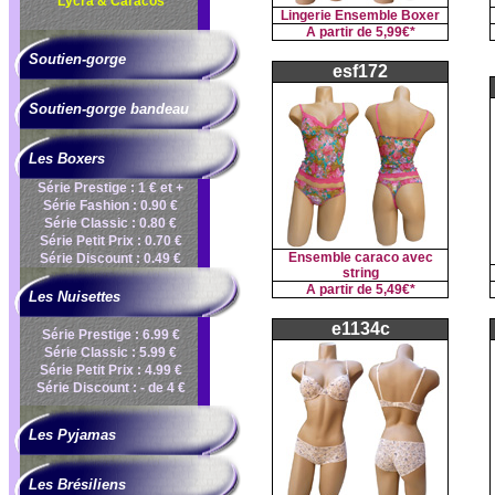
Lycra & Caracos
Lingerie Ensemble Boxer
A partir de
5,99€*
Soutien-gorge
esf172
Soutien-gorge bandeau
Les Boxers
Série Prestige : 1 € et +
Série Fashion : 0.90 €
Série Classic : 0.80 €
Série Petit Prix : 0.70 €
Ensemble caraco avec
Série Discount : 0.49 €
string
A partir de
5,49€*
Les Nuisettes
e1134c
Série Prestige : 6.99 €
Série Classic : 5.99 €
Série Petit Prix : 4.99 €
Série Discount : - de 4 €
Les Pyjamas
Les Brésiliens