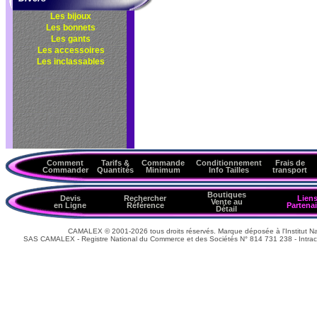
Les bijoux
Les bonnets
Les gants
Les accessoires
Les inclassables
Comment
Tarifs &
Commande
Conditionnement
Frais de
Commander
Quantités
Minimum
Info Tailles
transport
Boutiques
Devis
Rechercher
Lien
Vente au
en Ligne
Référence
Partenai
Détail
CAMALEX © 2001-2026 tous droits réservés. Marque déposée à l'Institut Nat
SAS CAMALEX - Registre National du Commerce et des Sociétés N° 814 731 238 - Intrac