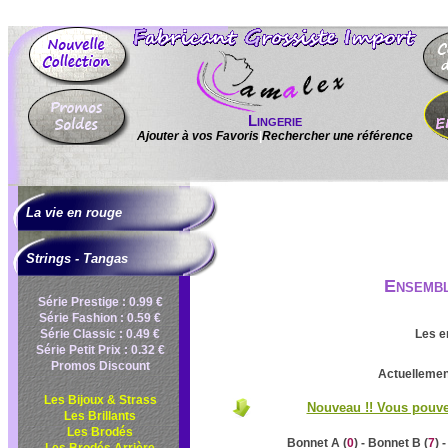
Lingerie
Ajouter à vos Favoris
|
Rechercher une référence
La vie en rouge
Strings - Tangas
Ensembl
Série Prestige : 0.99 €
Série Fashion : 0.59 €
Série Classic : 0.49 €
Les e
Série Petit Prix : 0.32 €
Promos Discount
Actuellement
Les Bijoux & Strass
Nouveau !! Vous pouvez
Les Brillants
Les Brodés
Bonnet A (
0
) - Bonnet B (
7
) 