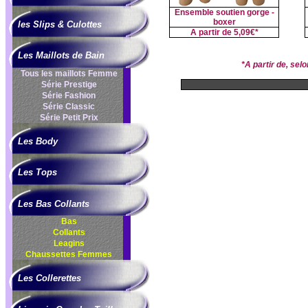
Ensemble soutien gorge -
boxer
les Slips & Culottes
A partir de
5,09€*
Les Maillots de Bain
*A partir de, se
Tous les maillots Femme
Série Prestige
Série Fashion
Série Classic
Série Petit Prix
Les Body
Les Tops
Les Bas Collants
Bas
Collants
Leagins
Chaussettes Femmes
Les Collerettes