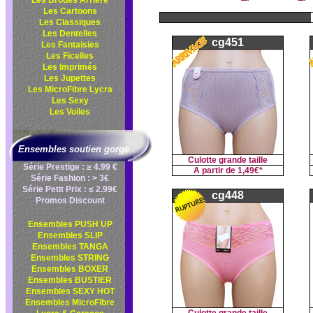
Les Brodés Arrière
Les Cartoons
Les Classiques
Les Dentelles
cg451
Les Fantaisies
Les Ficelles
Les Imprimés
Les Jupettes
Les MicroFibre Lycra
Les Sexy
Les Voiles
Ensembles soutien gorge
Culotte grande taille
Série Prestige : ≥ 4.99 €
A partir de
1,49€*
Série Fashion : > 3€
Série Petit Prix : ≤ 2.99€
cg448
Promos Discount
Ensembles PUSH UP
Ensembles SLIP
Ensembles TANGA
Ensembles STRING
Ensembles BOXER
Ensembles BUSTIER
Ensembles SEXY HOT
Ensembles MicroFibre