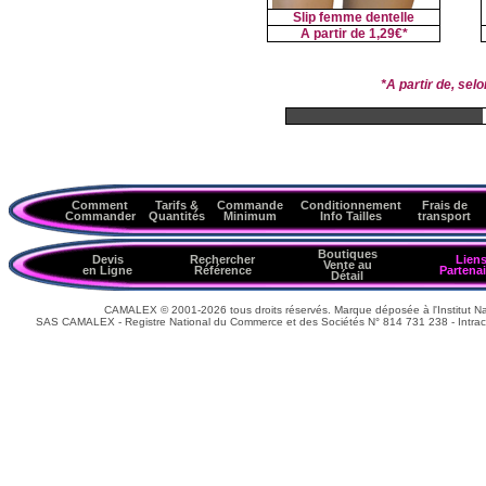
Slip femme dentelle
A partir de
1,29€*
*A partir de, se
Comment
Tarifs &
Commande
Conditionnement
Frais de
Commander
Quantités
Minimum
Info Tailles
transport
Boutiques
Devis
Rechercher
Lien
Vente au
en Ligne
Référence
Partenai
Détail
CAMALEX © 2001-2026 tous droits réservés. Marque déposée à l'Institut Nat
SAS CAMALEX - Registre National du Commerce et des Sociétés N° 814 731 238 - Intrac