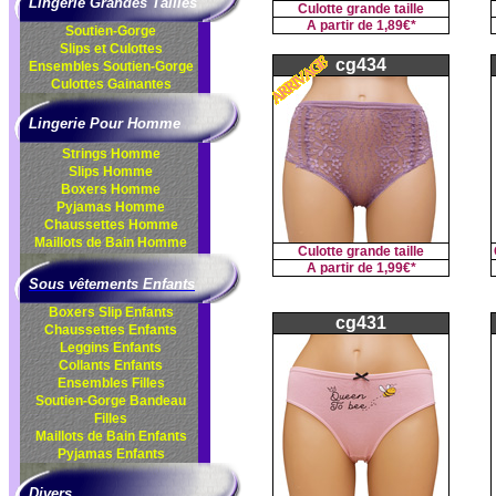
Lingerie Grandes Tailles
Culotte grande taille
A partir de
1,89€*
Soutien-Gorge
Slips et Culottes
cg434
Ensembles
Soutien-Gorge
Culottes
Gainantes
Lingerie Pour Homme
Strings Homme
Slips Homme
Boxers Homme
Pyjamas Homme
Chaussettes Homme
Maillots de Bain Homme
Culotte grande taille
A partir de
1,99€*
Sous vêtements Enfants
Boxers Slip Enfants
cg431
Chaussettes Enfants
Leggins Enfants
Collants Enfants
Ensembles Filles
Soutien-Gorge Bandeau
Filles
Maillots de Bain Enfants
Pyjamas Enfants
Divers