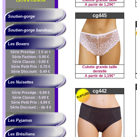
Culotte grande taille
Lycra & Caracos
A partir de
1,29€*
cg445
Soutien-gorge
Soutien-gorge bandeau
Les Boxers
Série Prestige : 1 € et +
Série Fashion : 0.90 €
Série Classic : 0.80 €
Série Petit Prix : 0.70 €
Culotte grande taille
dentelle
Série Discount : 0.49 €
A partir de
1,19€*
Les Nuisettes
cg442
Série Prestige : 6.99 €
Série Classic : 5.99 €
Série Petit Prix : 4.99 €
Série Discount : - de 4 €
Les Pyjamas
Les Brésiliens