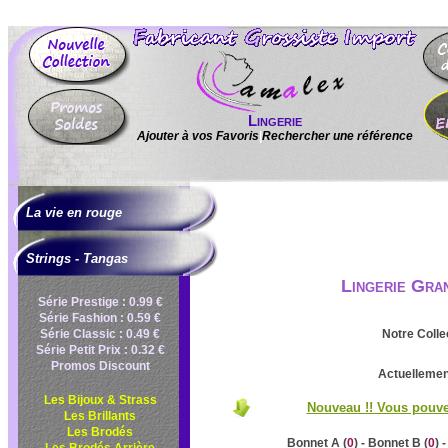
Lingerie
Ajouter à vos Favoris
|
Rechercher une référence
La vie en rouge
Strings - Tangas
Lingerie Gra
Série Prestige : 0.99 €
Série Fashion : 0.59 €
Série Classic : 0.49 €
Notre Colle
Série Petit Prix : 0.32 €
Promos Discount
Actuellement
Les Bijoux & Strass
Nouveau !! Vous pouvez
Les Brillants
Les Brodés
Bonnet A (
0
) - Bonnet B (
0
) 