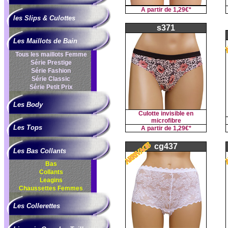
A partir de
1,29€*
les Slips & Culottes
s371
Les Maillots de Bain
Tous les maillots Femme
Série Prestige
Série Fashion
Série Classic
Série Petit Prix
Les Body
Culotte invisible en
microfibre
Les Tops
A partir de
1,29€*
cg437
Les Bas Collants
Bas
Collants
Leagins
Chaussettes Femmes
Les Collerettes