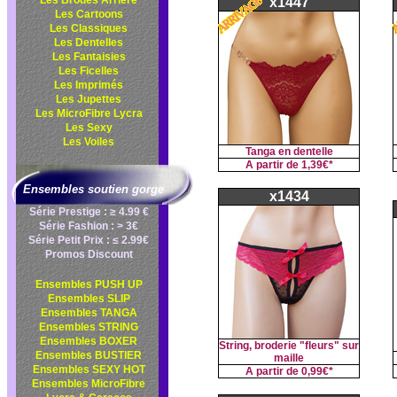
Les Brodés Arrière
x1447
Les Cartoons
Les Classiques
Les Dentelles
Les Fantaisies
Les Ficelles
Les Imprimés
Les Jupettes
Les MicroFibre Lycra
Les Sexy
Les Voiles
Tanga en dentelle
A partir de
1,39€*
Ensembles soutien gorge
x1434
Série Prestige : ≥ 4.99 €
Série Fashion : > 3€
Série Petit Prix : ≤ 2.99€
Promos Discount
Ensembles PUSH UP
Ensembles SLIP
Ensembles TANGA
Ensembles STRING
Ensembles BOXER
String, broderie "fleurs" sur
Ensembles BUSTIER
maille
Ensembles SEXY HOT
A partir de
0,99€*
Ensembles MicroFibre