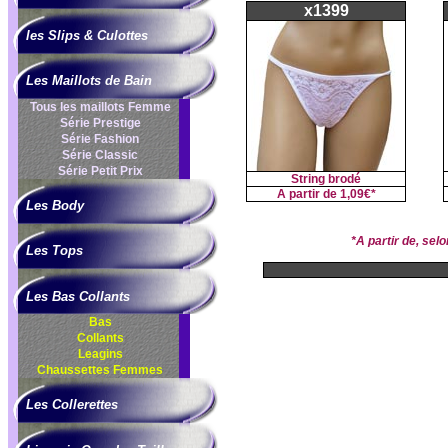
x1399
les Slips & Culottes
Les Maillots de Bain
Tous les maillots Femme
Série Prestige
Série Fashion
Série Classic
Série Petit Prix
String brodé
A partir de
1,09€*
Les Body
*A partir de, se
Les Tops
Les Bas Collants
Bas
Collants
Leagins
Chaussettes Femmes
Les Collerettes