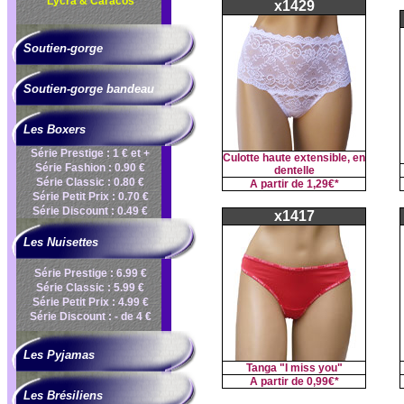
Lycra & Caracos
x1429
Soutien-gorge
Soutien-gorge bandeau
Les Boxers
Série Prestige : 1 € et +
Culotte haute extensible, en
Série Fashion : 0.90 €
dentelle
Série Classic : 0.80 €
A partir de
1,29€*
Série Petit Prix : 0.70 €
Série Discount : 0.49 €
x1417
Les Nuisettes
Série Prestige : 6.99 €
Série Classic : 5.99 €
Série Petit Prix : 4.99 €
Série Discount : - de 4 €
Les Pyjamas
Tanga "I miss you"
A partir de
0,99€*
Les Brésiliens