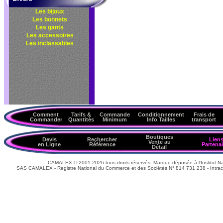
Les bijoux
Les bonnets
Les gants
Les accessoires
Les inclassables
Comment
Tarifs &
Commande
Conditionnement
Frais de
Commander
Quantités
Minimum
Info Tailles
transport
Boutiques
Devis
Rechercher
Lien
Vente au
en Ligne
Référence
Partenai
Détail
CAMALEX © 2001-2026 tous droits réservés. Marque déposée à l'Institut Nat
SAS CAMALEX - Registre National du Commerce et des Sociétés N° 814 731 238 - Intrac