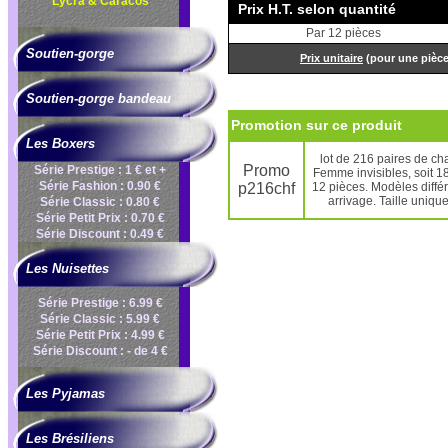
Lycra & Caracos
Prix H.T. selon quantité
Par 12 pièces
Soutien-gorge
Prix unitaire
(pour une pièc
Soutien-gorge bandeau
Promotion sur ce produit
Les Boxers
lot de 216 paires de ch
Promo
Série Prestige : 1 € et +
Femme invisibles, soit 1
Série Fashion : 0.90 €
p216chf
12 pièces. Modèles diffé
arrivage. Taille uniqu
Série Classic : 0.80 €
Série Petit Prix : 0.70 €
Série Discount : 0.49 €
Les Nuisettes
Série Prestige : 6.99 €
Série Classic : 5.99 €
Série Petit Prix : 4.99 €
Série Discount : - de 4 €
Les Pyjamas
Les Brésiliens