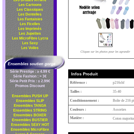
Les Brodés Arrière
Les Cartoons
Les Classiques
Les Dentelles
Les Fantaisies
Les Ficelles
Les Imprimés
Les Jupettes
Les MicroFibre Lycra
Les Sexy
Les Voiles
Cliquez sur les photos pour les agrandir
Ensembles soutien gorge
Série Prestige : ≥ 4.99 €
Infos Produit
Série Fashion : > 3€
Série Petit Prix : ≤ 2.99€
Référence :
p216chf
Promos Discount
Tailles :
35-40
Ensembles PUSH UP
Conditionnement :
Boîte de 216 p
Ensembles SLIP
Ensembles TANGA
Couleurs :
Assorties
Ensembles STRING
Ensembles BOXER
Matière :
Coton majorita
Ensembles BUSTIER
Ensembles SEXY HOT
Ensembles MicroFibre