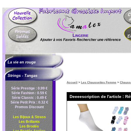
Lingerie
Ajouter à vos Favoris
|
Rechercher une référence
La vie en rouge
Strings - Tangas
Accueil
>
Les Chaussettes Femme
>
Chausse
Série Prestige : 0.99 €
Série Fashion : 0.59 €
Deeeescription de l'article : R
Série Classic : 0.49 €
Série Petit Prix : 0.32 €
Promos Discount
Les Bijoux & Strass
Les Brillants
Les Brodés