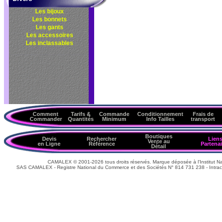
Les bijoux
Les bonnets
Les gants
Les accessoires
Les inclassables
Comment
Tarifs &
Commande
Conditionnement
Frais de
Commander
Quantités
Minimum
Info Tailles
transport
Boutiques
Devis
Rechercher
Lien
Vente au
en Ligne
Référence
Partenai
Détail
CAMALEX © 2001-2026 tous droits réservés. Marque déposée à l'Institut Nat
SAS CAMALEX - Registre National du Commerce et des Sociétés N° 814 731 238 - Intrac