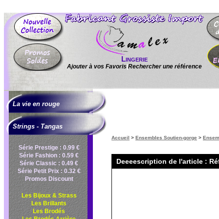
Lingerie
Ajouter à vos Favoris
|
Rechercher une référence
La vie en rouge
Strings - Tangas
Accueil
>
Ensembles Soutien-gorge
>
Ensemb
Série Prestige : 0.99 €
Série Fashion : 0.59 €
Deeeescription de l'article : Ré
Série Classic : 0.49 €
Série Petit Prix : 0.32 €
Promos Discount
Les Bijoux & Strass
Les Brillants
Les Brodés