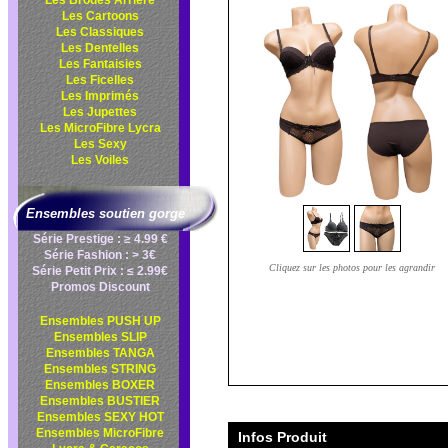
Les Brodés Arrière
Les Cartoons
Les Classiques
Les Dentelles
Les Fantaisies
Les Ficelles
Les Imprimés
Les Jupettes
Les MicroFibre Lycra
Les Sexy
Les Voiles
Ensembles soutien gorge
Série Prestige : ≥ 4.99 €
Série Fashion : > 3€
Cliquez sur les photos pour les agrandir
Série Petit Prix : ≤ 2.99€
Promos Discount
Ensembles PUSH UP
Ensembles SLIP
Ensembles TANGA
Ensembles STRING
Ensembles BOXER
Ensembles BUSTIER
Ensembles SEXY HOT
Ensembles MicroFibre
Infos Produit