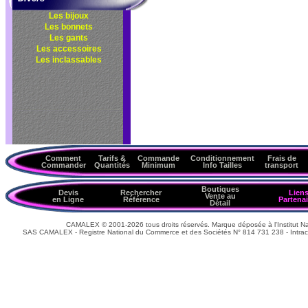
Les bijoux
Les bonnets
Les gants
Les accessoires
Les inclassables
Comment
Tarifs &
Commande
Conditionnement
Frais de
Commander
Quantités
Minimum
Info Tailles
transport
Boutiques
Devis
Rechercher
Lien
Vente au
en Ligne
Référence
Partenai
Détail
CAMALEX © 2001-2026 tous droits réservés. Marque déposée à l'Institut Nat
SAS CAMALEX - Registre National du Commerce et des Sociétés N° 814 731 238 - Intrac