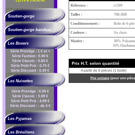
Lycra & Caracos
Référence :
e1309
Tailles :
70B-80B
Soutien-gorge
Conditionnement :
Boîte de 6 pièc
Soutien-gorge bandeau
Couleurs :
Au choix
Matière :
80% Polyamid
Les Boxers
10% Elasthann
Série Prestige : 1 € et +
Série Fashion : 0.90 €
Série Classic : 0.80 €
Prix H.T. selon quantité
Série Petit Prix : 0.70 €
Série Discount : 0.49 €
A partir de 6 pièces (1 boite)
Prix unitaire
(pour une pièc
Les Nuisettes
Série Prestige : 6.99 €
Série Classic : 5.99 €
Série Petit Prix : 4.99 €
Série Discount : - de 4 €
Les Pyjamas
Les Brésiliens