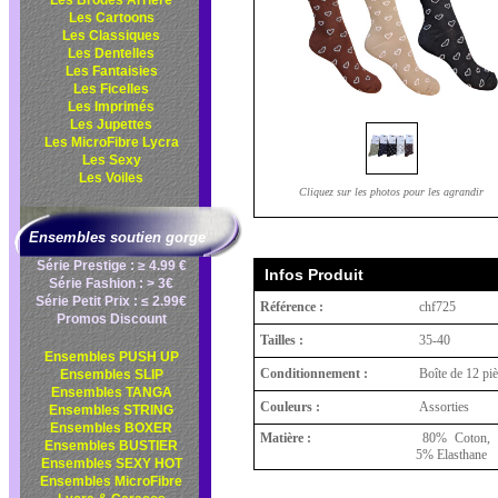
Les Brodés Arrière
Les Cartoons
Les Classiques
Les Dentelles
Les Fantaisies
Les Ficelles
Les Imprimés
Les Jupettes
Les MicroFibre Lycra
Les Sexy
Les Voiles
Cliquez sur les photos pour les agrandir
Ensembles soutien gorge
Série Prestige : ≥ 4.99 €
Infos Produit
Série Fashion : > 3€
Série Petit Prix : ≤ 2.99€
Référence :
chf725
Promos Discount
Tailles :
35-40
Ensembles PUSH UP
Conditionnement :
Boîte de 12 pi
Ensembles SLIP
Ensembles TANGA
Couleurs :
Assorties
Ensembles STRING
Ensembles BOXER
Matière :
80% Coton, 1
Ensembles BUSTIER
5% Elasthane
Ensembles SEXY HOT
Ensembles MicroFibre