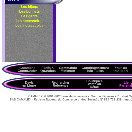
Les bijoux
Les bonnets
Les gants
Les accessoires
Les inclassables
Comment
Tarifs &
Commande
Conditionnement
Frais de
Commander
Quantités
Minimum
Info Tailles
transport
Boutiques
Devis
Rechercher
Lien
Vente au
en Ligne
Référence
Partenai
Détail
CAMALEX © 2001-2026 tous droits réservés. Marque déposée à l'Institut Nat
SAS CAMALEX - Registre National du Commerce et des Sociétés N° 814 731 238 - Intrac