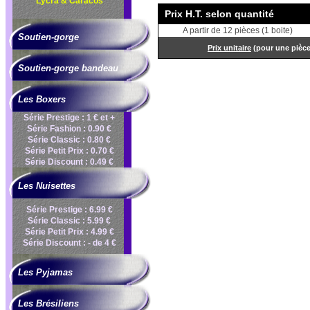
Lycra & Caracos
Prix H.T. selon quantité
A partir de 12 pièces (1 boite)
Soutien-gorge
Prix unitaire
(pour une pièc
Soutien-gorge bandeau
Les Boxers
Série Prestige : 1 € et +
Série Fashion : 0.90 €
Série Classic : 0.80 €
Série Petit Prix : 0.70 €
Série Discount : 0.49 €
Les Nuisettes
Série Prestige : 6.99 €
Série Classic : 5.99 €
Série Petit Prix : 4.99 €
Série Discount : - de 4 €
Les Pyjamas
Les Brésiliens