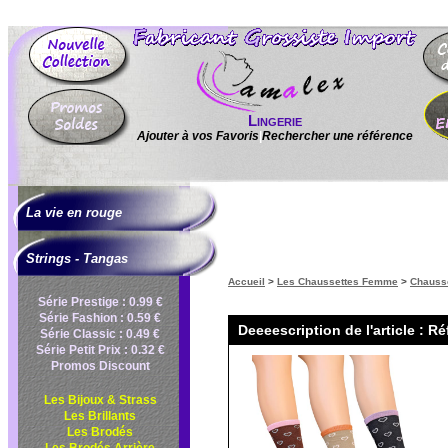
Lingerie
Ajouter à vos Favoris
|
Rechercher une référence
La vie en rouge
Strings - Tangas
Accueil
>
Les Chaussettes Femme
>
Chauss
Série Prestige : 0.99 €
Série Fashion : 0.59 €
Deeeescription de l'article : Ré
Série Classic : 0.49 €
Série Petit Prix : 0.32 €
Promos Discount
Les Bijoux & Strass
Les Brillants
Les Brodés