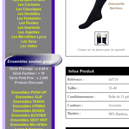
Les Brodés Arrière
Les Cartoons
Les Classiques
Les Dentelles
Les Fantaisies
Les Ficelles
Les Imprimés
Les Jupettes
Les MicroFibre Lycra
Les Sexy
Les Voiles
Cliquez sur les photos pour les agrandir
Ensembles soutien gorge
Série Prestige : ≥ 4.99 €
Infos Produit
Série Fashion : > 3€
Série Petit Prix : ≤ 2.99€
Référence :
chf719
Promos Discount
Tailles :
35-40
Ensembles PUSH UP
Conditionnement :
Boîte de 15 pi
Ensembles SLIP
Ensembles TANGA
Couleurs :
Assorties
Ensembles STRING
Ensembles BOXER
Matière :
98% Bambou, 
Ensembles BUSTIER
Ensembles SEXY HOT
Ensembles MicroFibre