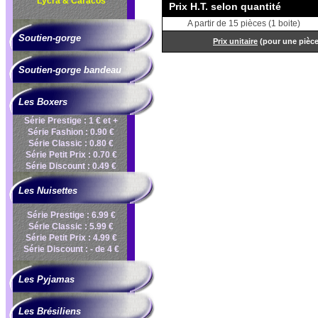
Lycra & Caracos
Prix H.T. selon quantité
A partir de 15 pièces (1 boite)
Soutien-gorge
Prix unitaire
(pour une pièc
Soutien-gorge bandeau
Les Boxers
Série Prestige : 1 € et +
Série Fashion : 0.90 €
Série Classic : 0.80 €
Série Petit Prix : 0.70 €
Série Discount : 0.49 €
Les Nuisettes
Série Prestige : 6.99 €
Série Classic : 5.99 €
Série Petit Prix : 4.99 €
Série Discount : - de 4 €
Les Pyjamas
Les Brésiliens