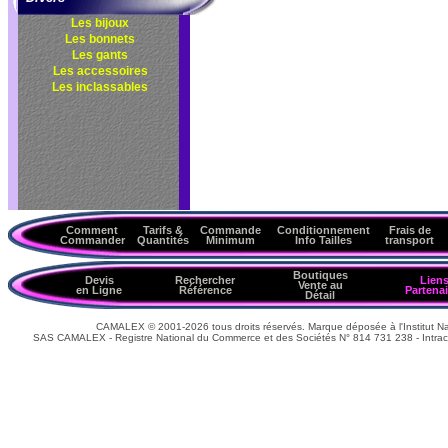
Les bijoux
Les bonnets
Les gants
Les accessoires
Les inclassables
Comment
Tarifs &
Commande
Conditionnement
Frais de
Commander
Quantités
Minimum
Info Tailles
transport
Boutiques
Devis
Rechercher
Lien
Vente au
en Ligne
Référence
Partenai
Détail
CAMALEX © 2001-2026 tous droits réservés. Marque déposée à l'Institut Nat
SAS CAMALEX - Registre National du Commerce et des Sociétés N° 814 731 238 - Intrac