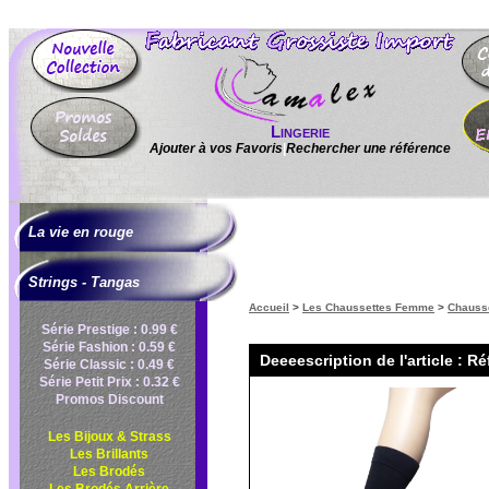
Lingerie
Ajouter à vos Favoris
|
Rechercher une référence
La vie en rouge
Strings - Tangas
Accueil
>
Les Chaussettes Femme
>
Chauss
Série Prestige : 0.99 €
Série Fashion : 0.59 €
Deeeescription de l'article : Ré
Série Classic : 0.49 €
Série Petit Prix : 0.32 €
Promos Discount
Les Bijoux & Strass
Les Brillants
Les Brodés