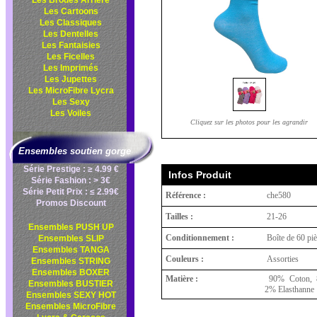
Les Brodés Arrière
Les Cartoons
Les Classiques
Les Dentelles
Les Fantaisies
Les Ficelles
Les Imprimés
Les Jupettes
Les MicroFibre Lycra
Les Sexy
Les Voiles
Cliquez sur les photos pour les agrandir
Ensembles soutien gorge
Série Prestige : ≥ 4.99 €
Infos Produit
Série Fashion : > 3€
Série Petit Prix : ≤ 2.99€
Référence :
che580
Promos Discount
Tailles :
21-26
Ensembles PUSH UP
Conditionnement :
Boîte de 60 pi
Ensembles SLIP
Ensembles TANGA
Couleurs :
Assorties
Ensembles STRING
Ensembles BOXER
Matière :
90% Coton, 8
Ensembles BUSTIER
2% Elasthanne
Ensembles SEXY HOT
Ensembles MicroFibre