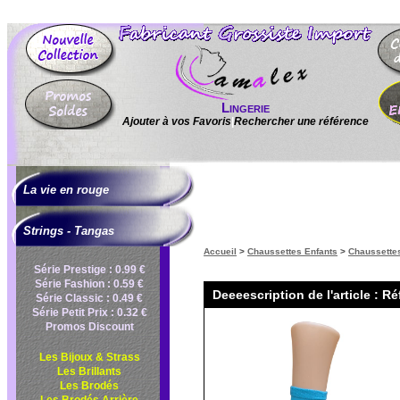
Lingerie
Ajouter à vos Favoris
|
Rechercher une référence
La vie en rouge
Strings - Tangas
Accueil
>
Chaussettes Enfants
>
Chaussettes
Série Prestige : 0.99 €
Série Fashion : 0.59 €
Deeeescription de l'article : R
Série Classic : 0.49 €
Série Petit Prix : 0.32 €
Promos Discount
Les Bijoux & Strass
Les Brillants
Les Brodés