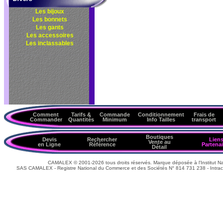
Les bijoux
Les bonnets
Les gants
Les accessoires
Les inclassables
Comment
Tarifs &
Commande
Conditionnement
Frais de
Commander
Quantités
Minimum
Info Tailles
transport
Boutiques
Devis
Rechercher
Lien
Vente au
en Ligne
Référence
Partenai
Détail
CAMALEX © 2001-2026 tous droits réservés. Marque déposée à l'Institut Nat
SAS CAMALEX - Registre National du Commerce et des Sociétés N° 814 731 238 - Intrac