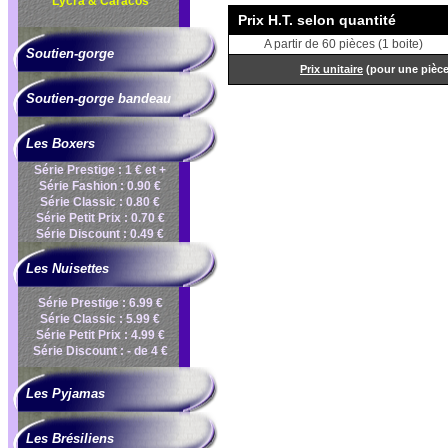
Lycra & Caracos
Prix H.T. selon quantité
A partir de 60 pièces (1 boite)
Soutien-gorge
Prix unitaire
(pour une pièc
Soutien-gorge bandeau
Les Boxers
Série Prestige : 1 € et +
Série Fashion : 0.90 €
Série Classic : 0.80 €
Série Petit Prix : 0.70 €
Série Discount : 0.49 €
Les Nuisettes
Série Prestige : 6.99 €
Série Classic : 5.99 €
Série Petit Prix : 4.99 €
Série Discount : - de 4 €
Les Pyjamas
Les Brésiliens