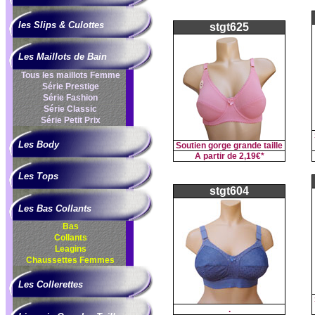
les Slips & Culottes
stgt625
Les Maillots de Bain
Tous les maillots Femme
Série Prestige
Série Fashion
Série Classic
Série Petit Prix
Les Body
Soutien gorge grande taille
A partir de
2,19€*
Les Tops
stgt604
Les Bas Collants
Bas
Collants
Leagins
Chaussettes Femmes
Les Collerettes
.