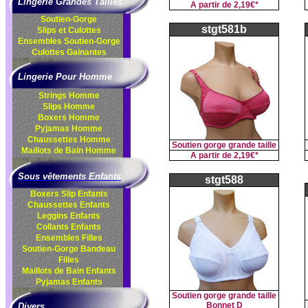
Lingerie Grandes Tailles
A partir de
2,19€*
Soutien-Gorge
stgt581b
Slips et Culottes
Ensembles
Soutien-Gorge
Culottes
Gainantes
Lingerie Pour Homme
Strings Homme
Slips Homme
Boxers Homme
Pyjamas Homme
Chaussettes Homme
Soutien gorge grande taille
Maillots de Bain Homme
A partir de
2,19€*
Sous vêtements Enfants
stgt588
Boxers Slip Enfants
Chaussettes Enfants
Leggins Enfants
Collants Enfants
Ensembles Filles
Soutien-Gorge Bandeau
Filles
Maillots de Bain Enfants
Pyjamas Enfants
Soutien gorge grande taille
Bonnet D
Divers