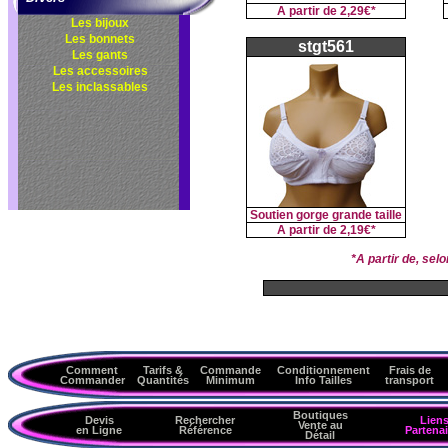
A partir de
2,29€*
Les bijoux
Les bonnets
stgt561
Les gants
Les accessoires
Les inclassables
Soutien gorge grande taille
A partir de
2,19€*
*A partir de, se
Comment
Tarifs &
Commande
Conditionnement
Frais de
Commander
Quantités
Minimum
Info Tailles
transport
Boutiques
Devis
Rechercher
Lien
Vente au
en Ligne
Référence
Partenai
Détail