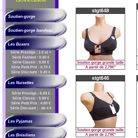
Lycra & Caracos
stgt648
Soutien-gorge
Soutien-gorge bandeau
Les Boxers
Série Prestige : 1 € et +
Série Fashion : 0.90 €
Série Classic : 0.80 €
Soutien gorge grande taille
Série Petit Prix : 0.70 €
A partir de
2,79€*
Série Discount : 0.49 €
stgt646
Les Nuisettes
Série Prestige : 6.99 €
Série Classic : 5.99 €
Série Petit Prix : 4.99 €
Série Discount : - de 4 €
Les Pyjamas
Soutien gorge grande taille
A partir de
2,79€*
Les Brésiliens