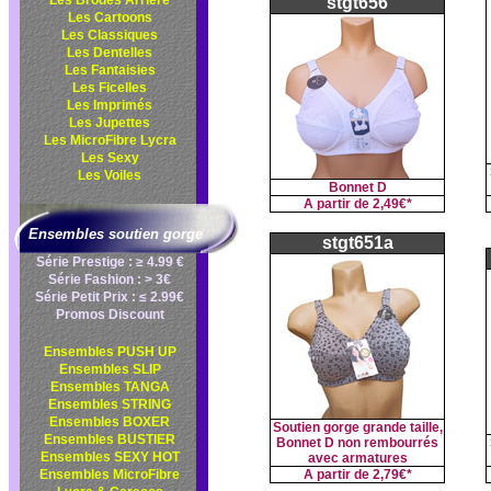
Les Brodés Arrière
stgt656
Les Cartoons
Les Classiques
Les Dentelles
Les Fantaisies
Les Ficelles
Les Imprimés
Les Jupettes
Les MicroFibre Lycra
Les Sexy
Les Voiles
Bonnet D
A partir de
2,49€*
Ensembles soutien gorge
stgt651a
Série Prestige : ≥ 4.99 €
Série Fashion : > 3€
Série Petit Prix : ≤ 2.99€
Promos Discount
Ensembles PUSH UP
Ensembles SLIP
Ensembles TANGA
Ensembles STRING
Ensembles BOXER
Soutien gorge grande taille,
Ensembles BUSTIER
Bonnet D non rembourrés
Ensembles SEXY HOT
avec armatures
Ensembles MicroFibre
A partir de
2,79€*